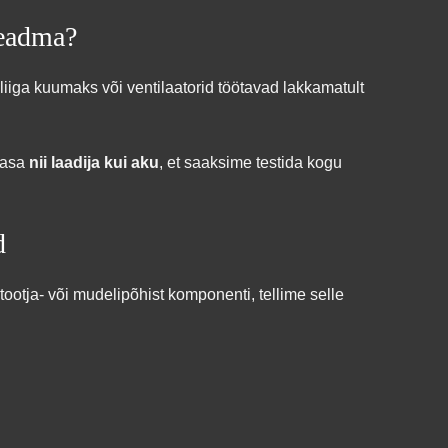
teadma?
iga kuumaks või ventilaatorid töötavad lakkamatult
kaasa
nii laadija kui aku
, et saaksime testida kogu
d
tootja- või mudelipõhist komponenti, tellime selle