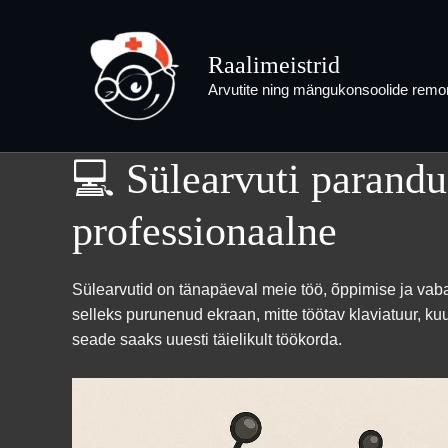
Skip
to
Raalimeistrid
content
Arvutite ning mängukonsoolide remon
💻 Sülearvuti parandus
professionaalne
Sülearvutid on tänapäeval meie töö, õppimise ja vab
selleks purunenud ekraan, mitte töötav klaviatuur, 
seade saaks uuesti täielikult töökorda.