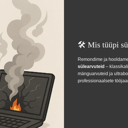
🛠️ Mis tüüpi s
Remondime ja hooldam
sülearvuteid
– klassikal
mänguarvuteid ja ultrabo
professionaalsete tööja