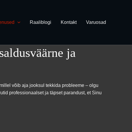
enused
Raaliblogi
Kontakt
Varuosad
usaldusväärne ja
illel võib aja jooksul tekkida probleeme – olgu
tid professionaalset ja täpset parandust, et Sinu