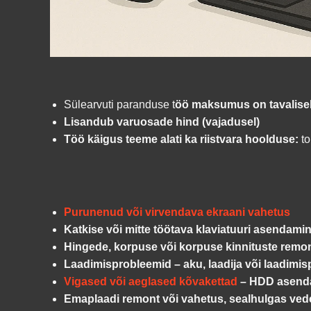
Sülearvuti paranduse t
öö maksumus on tavalise
Lisandub varuosade hind (vajadusel)
Töö käigus teeme alati ka riistvara hoolduse:
to
Purunenud või virvendava ekraani vahetus
Katkise või mitte töötava klaviatuuri asendami
Hingede, korpuse või korpuse kinnituste remo
Laadimisprobleemid – aku, laadija või laadimis
Vigased või aeglased kõvakettad
– HDD asend
Emaplaadi remont või vahetus, sealhulgas ved