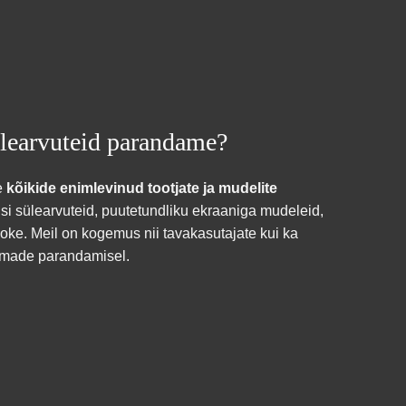
ülearvuteid parandame?
e
kõikide enimlevinud tootjate ja mudelite
isi sülearvuteid, puutetundliku ekraaniga mudeleid,
oke. Meil on kogemus nii tavakasutajate kui ka
amade parandamisel.