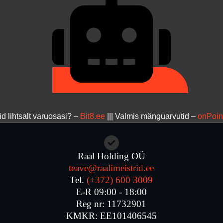
id lihtsalt varuosasi? –
Bit8.ee
||| Valmis mänguarvutid –
onPoin
Raal Holding OÜ
teave@raalimeistrid.ee
Tel.
(+372) 600 3009
E-R 09:00 - 18:00
Reg nr: 11732901
KMKR: EE101406545