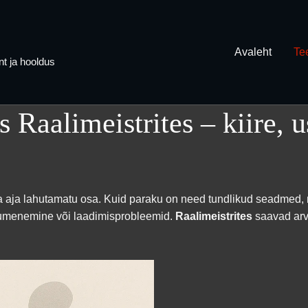
Avaleht
Te
t ja hooldus
 Raalimeistrites – kiire, 
a aja lahutamatu osa. Kuid paraku on need tundlikud seadmed, m
kuumenemine või laadimisprobleemid.
Raalimeistrites
saavad arvu