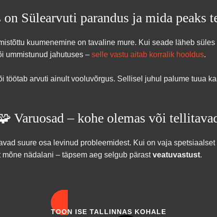
 on Sülearvuti parandus ja mida peaks 
istõttu kuumenemine on tavaline mure. Kui seade läheb süles li
või ummistunud jahutuses –
selle vastu aitab korralik hooldus
.
i töötab arvuti ainult vooluvõrgus. Sellisel juhul palume tuua 
🧩 Varuosad – kohe olemas või tellitava
tavad suure osa levinud probleemidest. Kui on vaja spetsiaalset 
vast mõne nädalani – täpsem aeg selgub pärast
veatuvastust
.
TOON ISE TALLINNAS KOHALE