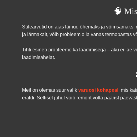
🧠 Mis
Sülearvutid on ajas läinud õhemaks ja võimsamaks, m
ja lärmakalt, võib probleem olla vanas termopastas 
Tihti esineb probleeme ka laadimisega – aku ei lae võ
laadimisahelat.
Meil on olemas suur valik
varuosi kohapeal
, mis ka
eraldi. Sellisel juhul võib remont võtta paarist päe