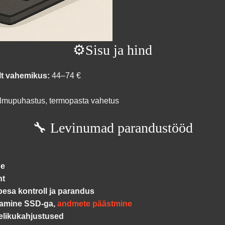
⚙️Sisu ja hind
lt vahemikus:
44–74 €
lmupuhastus, termopasta vahetus
🔧 Levinumad parandustööd
ne
nt
pesa kontroll ja parandus
amine SSD-ga,
andmete päästmine
elikukahjustused