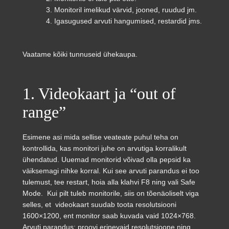
Monitoril imelikud värvid, jooned, ruudud jm.
Igasugused arvuti hangumised, restardid jms.
Vaatame kõiki tunnuseid ühekaupa.
1. Videokaart ja “out of
range”
Esimene asi mida sellise veateate puhul teha on
kontrollida, kas monitori juhe on arvutiga korralikult
ühendatud. Uuemad monitorid võivad olla pepsid ka
väiksemagi nihke korral. Kui see arvuti parandus ei too
tulemust, tee restart, hoia alla klahvi F8 ning vali Safe
Mode. Kui pilt tuleb monitorile, siis on tõenäoliselt viga
selles, et videokaart suudab toota resolutsiooni
1600×1200, ent monitor saab kuvada vaid 1024×768.
Arvuti parandus: proovi erinevaid resolutsioone ning