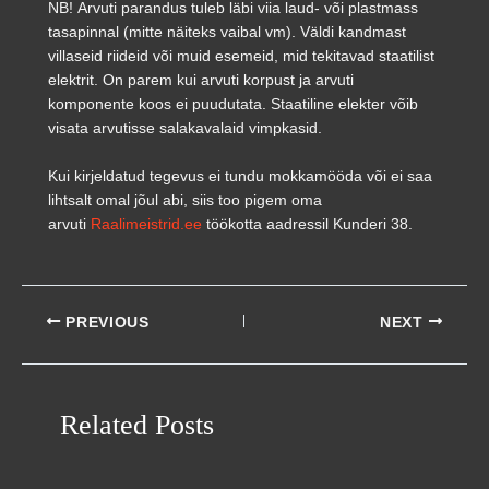
NB! Arvuti parandus tuleb läbi viia laud- või plastmass
tasapinnal (mitte näiteks vaibal vm). Väldi kandmast
villaseid riideid või muid esemeid, mid tekitavad staatilist
elektrit. On parem kui arvuti korpust ja arvuti
komponente koos ei puudutata. Staatiline elekter võib
visata arvutisse salakavalaid vimpkasid.
Kui kirjeldatud tegevus ei tundu mokkamööda või ei saa
lihtsalt omal jõul abi, siis too pigem oma
arvuti
Raalimeistrid.ee
töökotta aadressil Kunderi 38.
PREVIOUS
NEXT
Related Posts