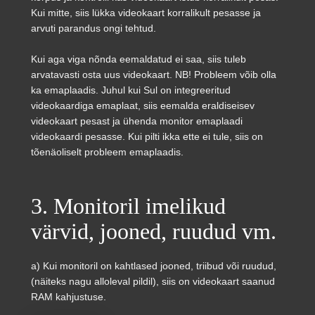
Kui mitte, siis lükka videokaart korralikult pesasse ja
arvuti parandus ongi tehtud.
Kui aga viga nõnda eemaldatud ei saa, siis tuleb
arvatavasti osta uus videokaart. NB! Probleem võib olla
ka emaplaadis. Juhul kui Sul on integreeritud
videokaardiga emaplaat, siis eemalda eraldiseisev
videokaart pesast ja ühenda monitor emaplaadi
videokaardi pesasse. Kui pilti ikka ette ei tule, siis on
tõenäoliselt probleem emaplaadis.
3. Monitoril imelikud
värvid, jooned, ruudud vm.
a) Kui monitoril on kahtlased jooned, triibud või ruudud,
(näiteks nagu alloleval pildil), siis on videokaart saanud
RAM kahjustuse.