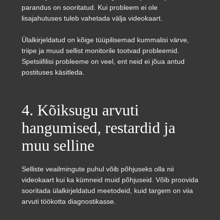
parandus on sooritatud. Kui probleem ei ole
lisajahutuses tuleb vahetada välja videokaart.
Ülalkirjeldatud on kõige tüüpilisemad kummalisi värve,
triipe ja muud sellist monitorile tootvad probleemid.
Spetsiifilisi probleeme on veel, ent neid ei jõua antud
postituses käsitleda.
4. Kõiksugu arvuti
hangumised, restardid ja
muu selline
Selliste veailmingute puhul võib põhjuseks olla nii
videokaart kui ka kümneid muid põhjuseid. Võib proovida
sooritada ülalkirjeldatud meetodeid, kuid targem on viia
arvuti töökotta diagnostikasse.