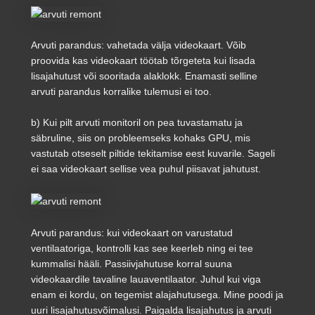
Arvuti parandus: vahetada välja videokaart. Võib
proovida kas videokaart töötab tõrgeteta kui lisada
lisajahutust või sooritada alaklokk. Enamasti selline
arvuti parandus korralike tulemusi ei too.
b) Kui pilt arvuti monitoril on pea tuvastamatu ja
säbruline, siis on probleemseks kohaks GPU, mis
vastutab otseselt piltide tekitamise eest kuvarile. Sageli
ei saa videokaart sellise vea puhul piisavat jahutust.
Arvuti parandus: kui videokaart on varustatud
ventilaatoriga, kontrolli kas see keerleb ning ei tee
kummalisi hääli. Passiivjahutuse korral suuna
videokaardile tavaline lauaventilaator. Juhul kui viga
enam ei kordu, on tegemist alajahutusega. Mine poodi ja
uuri lisajahutusvõimalusi. Paigalda lisajahutus ja arvuti