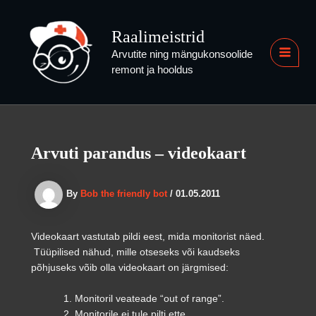
Skip
to
Raalimeistrid
content
Arvutite ning mängukonsoolide
MAI
remont ja hooldus
MEN
Arvuti parandus – videokaart
By
Bob the friendly bot
/
01.05.2011
Videokaart vastutab pildi eest, mida monitorist näed.
Tüüpilised nähud, mille otseseks või kaudseks
põhjuseks võib olla videokaart on järgmised:
Monitoril veateade “out of range”.
Monitorile ei tule pilti ette.