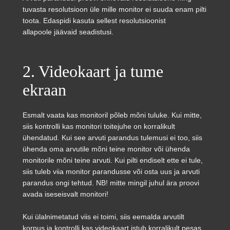
tuvasta resolutsioon üle mille monitor ei suuda enam pilti
toota. Edaspidi kasuta sellest resolutsioonist
allapoole jäävaid seadistusi.
2. Videokaart ja tume
ekraan
Esmalt vaata kas monitoril põleb mõni tuluke. Kui mitte,
siis kontrolli kas monitori toitejuhe on korralikult
ühendatud. Kui see arvuti parandus tulemusi ei too, siis
ühenda oma arvutile mõni teine monitor või ühenda
monitorile mõni teine arvuti. Kui pilti endiselt ette ei tule,
siis tuleb viia monitor parandusse või osta uus ja arvuti
parandus ongi tehtud. NB! mitte mingil juhul ära proovi
avada iseseisvalt monitori!
Kui ülalnimetatud viis ei toimi, siis eemalda arvutilt
korpus ja kontrolli kas videokaart istub korralikult pesas.