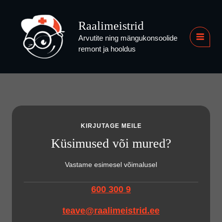
Skip
to
Raalimeistrid
content
Arvutite ning mängukonsoolide
MAI
remont ja hooldus
MEN
KIRJUTAGE MEILE
Küsimused või mured?
Vastame esimesel võimalusel
600 300 9
teave@raalimeistrid.ee