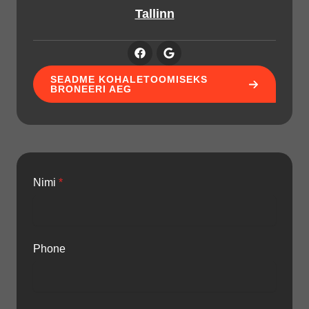
Tallinn
SEADME KOHALETOOMISEKS
BRONEERI AEG
Nimi
*
Phone