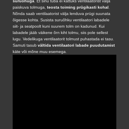
suruõhuga
. Et sinu tuba ei kattuks ventilaatorist välja
paiskuva tolmuga,
teosta toiming prügikasti kohal
.
Nõnda saab ventilaatorist välja lenduva prügi suunata
õigesse kohta. Susista suruõhku ventilaatori labadele
siit- ja seatpoolt kuni suurem tolm on kadunud. Kui
labadele jääb väikene õrn kiht tolmu, siis pole sellest
lugu. Vedelikuga ventilaatorit tolmust puhastada ei tasu.
Samuti tasub
vältida ventilaatori labade puudutamist
käte või mõne muu esemega.