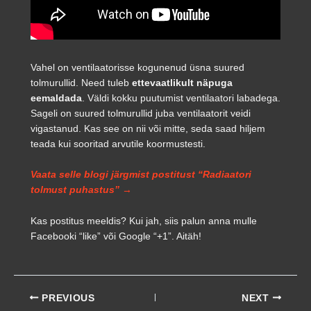
Vahel on ventilaatorisse kogunenud üsna suured
tolmurullid. Need tuleb
ettevaatlikult näpuga
eemaldada
. Väldi kokku puutumist ventilaatori labadega.
Sageli on suured tolmurullid juba ventilaatorit veidi
vigastanud. Kas see on nii või mitte, seda saad hiljem
teada kui sooritad arvutile koormustesti.
Vaata selle blogi järgmist postitust “Radiaatori
tolmust puhastus” →
Kas postitus meeldis? Kui jah, siis palun anna mulle
Facebooki “like” või Google “+1”. Aitäh!
PREVIOUS
NEXT