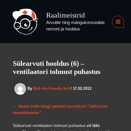
Skip
to
Raalimeistrid
content
Arvutite ning mängukonsoolide
MAI
remont ja hooldus
MEN
Sülearvuti hooldus (6) –
ventilaatori tolmust puhastus
By
Bob the friendly bot
/
17.02.2012
← Vaata selle blogi eelmist postitust “Jahutuse
eemaldamine”
Sülearvuti ventilaatori tolmust puhastus
vii läbi