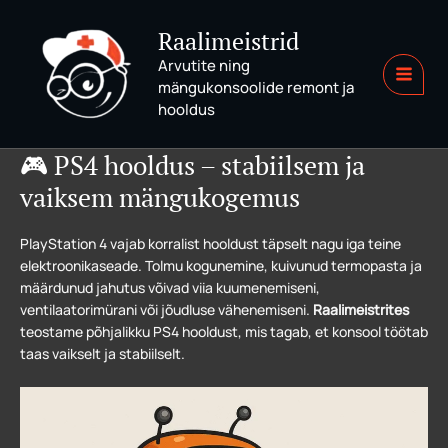
Skip
to
Raalimeistrid
content
Arvutite ning
mängukonsoolide remont ja
MAI
hooldus
MEN
🎮 PS4 hooldus – stabiilsem ja
vaiksem mängukogemus
PlayStation 4 vajab korralist hooldust täpselt nagu iga teine
elektroonikaseade. Tolmu kogunemine, kuivunud termopasta ja
määrdunud jahutus võivad viia kuumenemiseni,
ventilaatorimürani või jõudluse vähenemiseni.
Raalimeistrites
teostame põhjalikku PS4 hooldust, mis tagab, et konsool töötab
taas vaikselt ja stabiilselt.