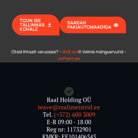
TOON ISE
SAADAN
TALLINNAS
PAKIAUTOMAADIGA
KOHALE
Otsid lihtsalt varuosasi? –
Bit8.ee
||| Valmis mänguarvutid –
onPoint.ee
Raal Holding OÜ
teave@raalimeistrid.ee
Tel.
(+372) 600 3009
E-R 09:00 - 18:00
Reg nr: 11732901
KMKR: EE101406545