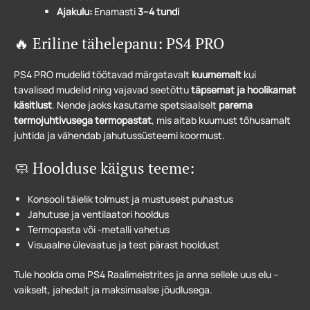
Ajakulu:
Enamasti
3–4 tundi
🔥 Eriline tähelepanu: PS4 PRO
PS4 PRO mudelid töötavad märgatavalt
kuumemalt
kui
tavalised mudelid ning vajavad seetõttu
täpsemat ja hoolikamat
käsitlust
. Nende jaoks kasutame spetsiaalselt
parema
termojuhtivusega termopastat
, mis aitab kuumust tõhusamalt
juhtida ja vähendab jahutussüsteemi koormust.
🧼 Hoolduse käigus teeme:
Konsooli täielik tolmust ja mustusest puhastus
Jahutuse ja ventilaatori hooldus
Termopasta või -metalli vahetus
Visuaalne ülevaatus ja test pärast hooldust
Tule hoolda oma PS4 Raalimeistrites ja anna sellele uus elu –
vaikselt, jahedalt ja maksimaalse jõudlusega.